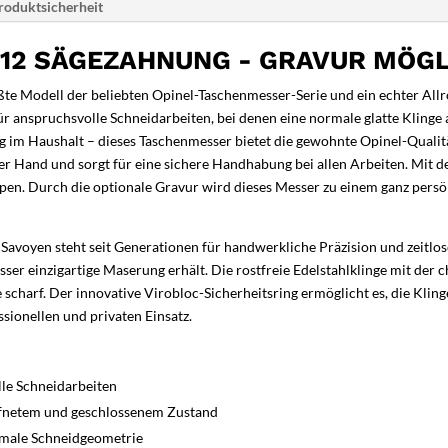
roduktsicherheit
)
Menge
12 SÄGEZAHNUNG - GRAVUR MÖGLI
te Modell der beliebten Opinel-Taschenmesser-Serie und ein echter All
r anspruchsvolle Schneidarbeiten, bei denen eine normale glatte Kling
g im Haushalt – dieses Taschenmesser bietet die gewohnte Opinel-Qualitä
r Hand und sorgt für eine sichere Handhabung bei allen Arbeiten. Mit 
pen. Durch die optionale Gravur wird dieses Messer zu einem ganz pers
 Savoyen steht seit Generationen für handwerkliche Präzision und zeitlo
ser einzigartige Maserung erhält. Die rostfreie Edelstahlklinge mit der c
 scharf. Der innovative Virobloc-Sicherheitsring ermöglicht es, die Kli
ssionellen und privaten Einsatz.
le Schneidarbeiten
öffnetem und geschlossenem Zustand
timale Schneidgeometrie