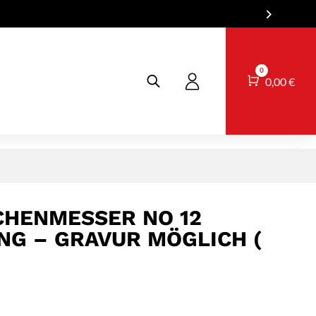
0
Warenkorb
0,00
€
CHENMESSER NO 12
G – GRAVUR MÖGLICH (