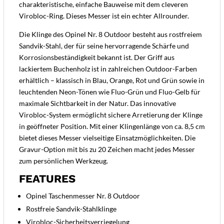
charakteristische, einfache Bauweise mit dem cleveren
Virobloc-Ring. Dieses Messer ist ein echter Allrounder.
Die Klinge des Opinel Nr. 8 Outdoor besteht aus rostfreiem
Sandvik-Stahl, der für seine hervorragende Schärfe und
Korrosionsbeständigkeit bekannt ist. Der Griff aus
lackiertem Buchenholz ist in zahlreichen Outdoor-Farben
erhältlich – klassisch in Blau, Orange, Rot und Grün sowie in
leuchtenden Neon-Tönen wie Fluo-Grün und Fluo-Gelb für
maximale Sichtbarkeit in der Natur. Das innovative
Virobloc-System ermöglicht sichere Arretierung der Klinge
in geöffneter Position. Mit einer Klingenlänge von ca. 8,5 cm
bietet dieses Messer vielseitige Einsatzmöglichkeiten. Die
Gravur-Option mit bis zu 20 Zeichen macht jedes Messer
zum persönlichen Werkzeug.
FEATURES
Opinel Taschenmesser Nr. 8 Outdoor
Rostfreie Sandvik-Stahlklinge
Virobloc-Sicherheitsverriegelung