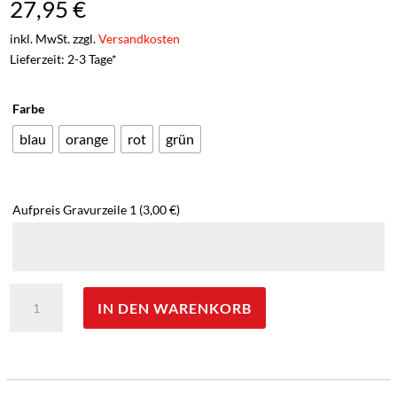
27,95
€
inkl. MwSt. zzgl.
Versandkosten
Lieferzeit: 2-3 Tage*
Farbe
blau
orange
rot
grün
Aufpreis Gravurzeile 1
(3,00 €)
Opinel
IN DEN WARENKORB
Taschenmesser
Nr.
8
Outdoor
-