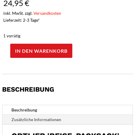
24,95
€
inkl. MwSt. zzgl.
Versandkosten
Lieferzeit: 2-3 Tage*
1 vorrätig
IN DEN WARENKORB
Ortlieb
'Reise-
Packsack'
PS21R
-
BESCHREIBUNG
59
Liter
-
signalrot
Beschreibung
Menge
Zusätzliche Informationen