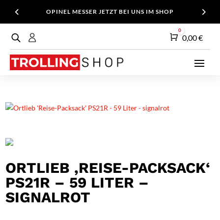
OPINEL MESSER JETZT BEI UNS IM SHOP
0
Warenkorb
0,00
€
ORTLIEB ‚REISE-PACKSACK‘
PS21R – 59 LITER –
SIGNALROT