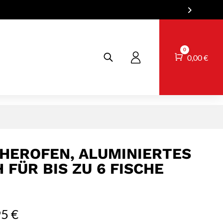
0
Warenkorb
0,00
€
HEROFEN, ALUMINIERTES
 FÜR BIS ZU 6 FISCHE
95
€