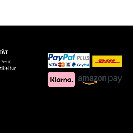
TÄT
ravur
ikel für