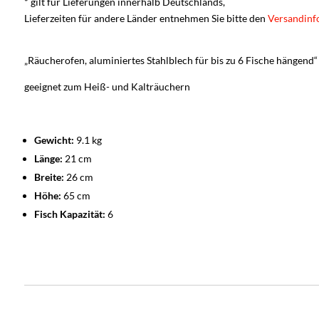
* gilt für Lieferungen innerhalb Deutschlands,
Lieferzeiten für andere Länder entnehmen Sie bitte den
Versandinf
„Räucherofen, aluminiertes Stahlblech für bis zu 6 Fische hängend“
geeignet zum Heiß- und Kalträuchern
Gewicht:
9.1 kg
Länge:
21 cm
Breite:
26 cm
Höhe:
65 cm
Fisch Kapazität:
6