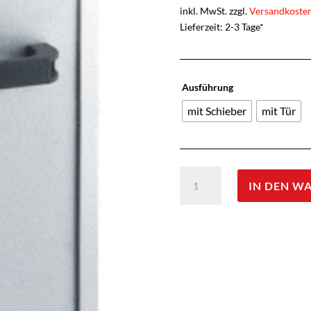
inkl. MwSt. zzgl.
Versandkoste
Lieferzeit: 2-3 Tage*
Ausführung
mit Schieber
mit Tür
Peetz
IN DEN W
Räucherofen,
aluminiertes
Stahlblech
für
bis
zu
6
Fische