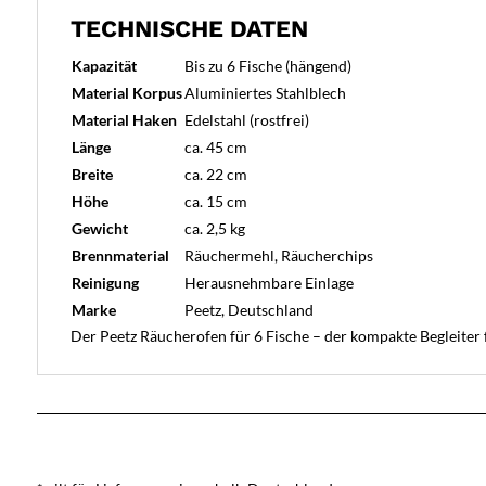
TECHNISCHE DATEN
Kapazität
Bis zu 6 Fische (hängend)
Material Korpus
Aluminiertes Stahlblech
Material Haken
Edelstahl (rostfrei)
Länge
ca. 45 cm
Breite
ca. 22 cm
Höhe
ca. 15 cm
Gewicht
ca. 2,5 kg
Brennmaterial
Räuchermehl, Räucherchips
Reinigung
Herausnehmbare Einlage
Marke
Peetz, Deutschland
Der Peetz Räucherofen für 6 Fische – der kompakte Begleiter