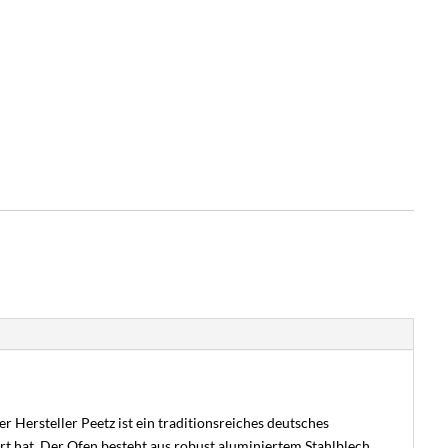
 Hersteller Peetz ist ein traditionsreiches deutsches
rt hat. Der Ofen besteht aus robust aluminiertem Stahlblech,