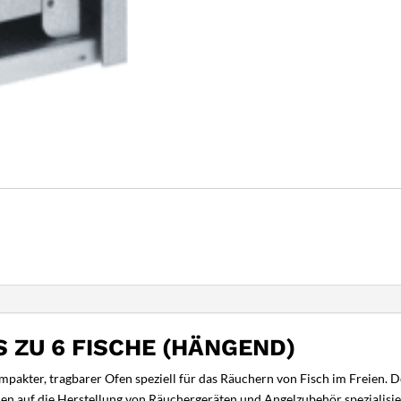
 ZU 6 FISCHE (HÄNGEND)
pakter, tragbarer Ofen speziell für das Räuchern von Fisch im Freien. Der
nen auf die Herstellung von Räuchergeräten und Angelzubehör spezialisie