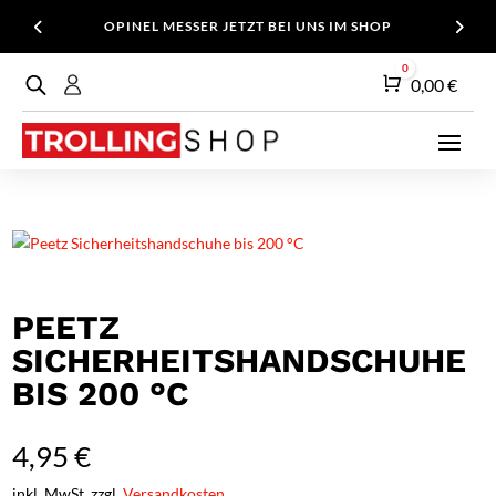
OPINEL MESSER JETZT BEI UNS IM SHOP
0
Warenkorb
0,00
€
PEETZ
SICHERHEITSHANDSCHUHE
BIS 200 °C
4,95
€
inkl. MwSt. zzgl.
Versandkosten