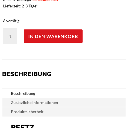
Lieferzeit: 2-3 Tage*
6 vorrätig
Peetz
IN DEN WARENKORB
Sicherheitshandschuhe
bis
200
°C
Menge
BESCHREIBUNG
Beschreibung
Zusätzliche Informationen
Produktsicherheit
PEETZ