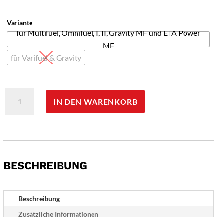
Variante
für Multifuel, Omnifuel, I, II, Gravity MF und ETA Power
MF
für Varifuel & Gravity
Primus
IN DEN WARENKORB
Brennstoffpumpe
ERGO
Menge
BESCHREIBUNG
Beschreibung
Zusätzliche Informationen