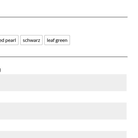
d pearl
schwarz
leaf green
)