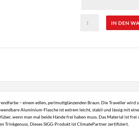
SIGG
IN DEN W
Alutrinkflasche
'Traveller'
1
L
-
Gravur
möglich
Menge
Trendfarbe – einem edlen, perlmuttglänzenden Braun. Die Traveller wird so
ndbare Aluminium-Flasche ist extrem leicht, stabil und lässig mit einem 
über, wenn man mal beide Hände frei haben muss. Das Material ist frei 
 Trinkgenuss. Dieses SIGG-Produkt ist ClimatePartner zertifiziert.