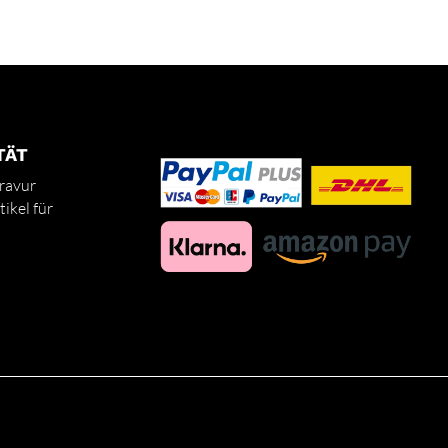
TÄT
ravur
ikel für