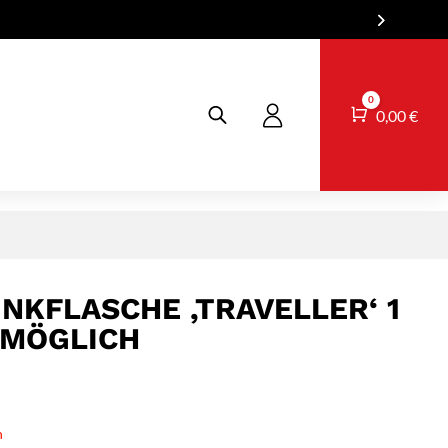
0
Warenkorb
0,00
€
INKFLASCHE ‚TRAVELLER‘ 1
 MÖGLICH
n