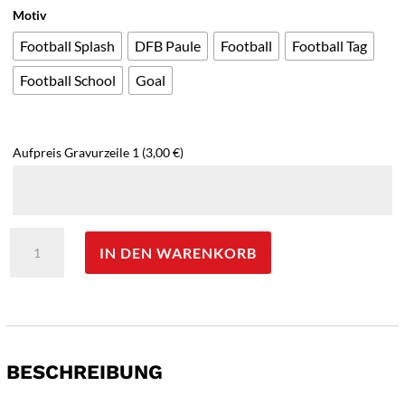
Motiv
Football Splash
DFB Paule
Football
Football Tag
Football School
Goal
Aufpreis Gravurzeile 1
(3,00 €)
SIGG
IN DEN WARENKORB
Trinkflasche
'Viva
Kids
One'
-
0,5
BESCHREIBUNG
L
"Football"