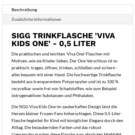
-
Beschreibung
Gravur
Zusätzliche Informationen
möglich
Menge
SIGG TRINKFLASCHE 'VIVA
KIDS ONE' - 0,5 LITER
Die praktischen und leichten 'Viva One'-Flaschen mit
Motiven, wie sie Kinder lieben. Der One-Verschluss ist so
praktisch: tragen, öffnen, trinken, schließen und sichern -
alles bequem mit einer Hand. Die hochwertige Trinkflasche
besteht aus transparentem Polypropylen und ist zu 100 %
recycelbar sowie frei von Schadstoffen, wie zum Beispiel
östrogenaktiven Substanzen und Phthalaten.
Die SIGG Viva Kids One im zauberhaften Design lässt die
Herzen kleiner Frozen-Fans höherschlagen. Diese 0,5-Liter-
Flasche begleitet Ihr Kind mit königlicher Eleganz durch den
Alltag. Die bezaubernden Farben und das robust
Lizenzmotiv machen diese Flasche zum absoluten Highlight