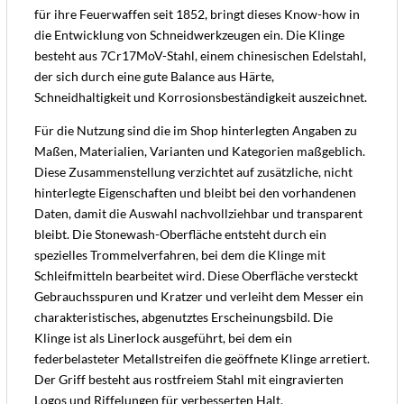
für ihre Feuerwaffen seit 1852, bringt dieses Know-how in
die Entwicklung von Schneidwerkzeugen ein. Die Klinge
besteht aus 7Cr17MoV-Stahl, einem chinesischen Edelstahl,
der sich durch eine gute Balance aus Härte,
Schneidhaltigkeit und Korrosionsbeständigkeit auszeichnet.
Für die Nutzung sind die im Shop hinterlegten Angaben zu
Maßen, Materialien, Varianten und Kategorien maßgeblich.
Diese Zusammenstellung verzichtet auf zusätzliche, nicht
hinterlegte Eigenschaften und bleibt bei den vorhandenen
Daten, damit die Auswahl nachvollziehbar und transparent
bleibt. Die Stonewash-Oberfläche entsteht durch ein
spezielles Trommelverfahren, bei dem die Klinge mit
Schleifmitteln bearbeitet wird. Diese Oberfläche versteckt
Gebrauchsspuren und Kratzer und verleiht dem Messer ein
charakteristisches, abgenutztes Erscheinungsbild. Die
Klinge ist als Linerlock ausgeführt, bei dem ein
federbelasteter Metallstreifen die geöffnete Klinge arretiert.
Der Griff besteht aus rostfreiem Stahl mit eingravierten
Logos und Riffelungen für verbesserten Halt.