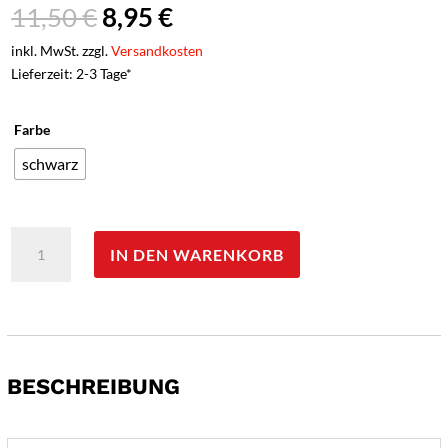
Ursprünglicher
Aktueller
11,50
€
8,95
€
Preis
Preis
inkl. MwSt. zzgl.
Versandkosten
war:
ist:
Lieferzeit: 2-3 Tage*
11,50 €
8,95 €.
Farbe
schwarz
Softdart-
IN DEN WARENKORB
Ersatzspitzen
"E-
Point-
Spitzen
2BA"
kurz,
BESCHREIBUNG
500
Stck.
-