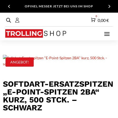
OPINEL MESSER JETZT BEI UNS IM SHOP
0
Warenkorb
0,00
€
ANGEBOT!
SOFTDART-ERSATZSPITZEN
„E-POINT-SPITZEN 2BA“
KURZ, 500 STCK. –
SCHWARZ