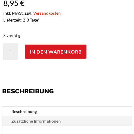
8,95
€
inkl. MwSt. zzgl.
Versandkosten
Lieferzeit: 2-3 Tage*
3 vorrätig
Taylor's
IN DEN WARENKORB
Eye
Witness
Messerschärfer,
für
den
Handgebrauch
BESCHREIBUNG
Menge
Beschreibung
Zusätzliche Informationen