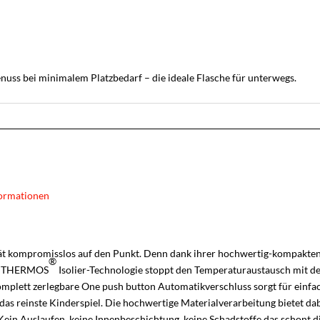
uss bei minimalem Platzbedarf – die ideale Flasche für unterwegs.
ormationen
ät kompromisslos auf den Punkt. Denn dank ihrer hochwertig-kompakten Ba
®
er THERMOS
Isolier-Technologie stoppt den Temperaturaustausch mit der
omplett zerlegbare One push button Automatikverschluss sorgt für einfac
as reinste Kinderspiel. Die hochwertige Materialverarbeitung bietet da
. Kein Auslaufen, keine Innenbeschichtung, keine Schadstoffe das schon