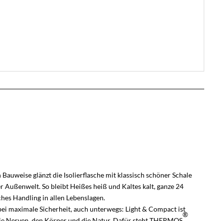
uweise glänzt die Isolierflasche mit klassisch schöner Schale
 Außenwelt. So bleibt Heißes heiß und Kaltes kalt, ganze 24
hes Handling in allen Lebenslagen.
bei maximale Sicherheit, auch unterwegs: Light & Compact ist
®
t die Nerven, den Körper und die Natur. Dafür steht THERMOS