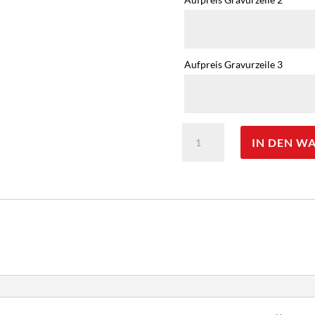
Aufpreis Gravurzeile 3
Thermos
IN DEN W
Light
&
Compact
Isolierflasche
-
Gravur
möglich
Menge