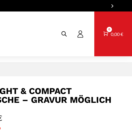
0
Warenkorb
0,00
€
GHT & COMPACT
SCHE – GRAVUR MÖGLICH
€
n