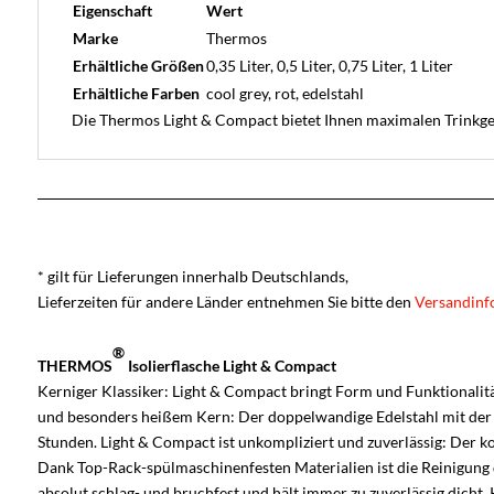
Eigenschaft
Wert
Marke
Thermos
Erhältliche Größen
0,35 Liter, 0,5 Liter, 0,75 Liter, 1 Liter
Erhältliche Farben
cool grey, rot, edelstahl
Die Thermos Light & Compact bietet Ihnen maximalen Trinkgen
* gilt für Lieferungen innerhalb Deutschlands,
Lieferzeiten für andere Länder entnehmen Sie bitte den
Versandinf
®
THERMOS
Isolierflasche Light & Compact
Kerniger Klassiker: Light & Compact bringt Form und Funktionalit
und besonders heißem Kern: Der doppelwandige Edelstahl mit d
Stunden. Light & Compact ist unkompliziert und zuverlässig: Der k
Dank Top-Rack-spülmaschinenfesten Materialien ist die Reinigung d
absolut schlag- und bruchfest und hält immer zu zuverlässig dicht