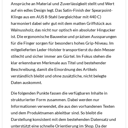
Ansprüche an Material und Zuverlässigkeit stellt und Wert
auf ein edles Design legt. Das Satin-Finish der Spearpoint-
Klinge aus em AUS 8-Stahl (vergleichbar mit 440 C)
harmoniert dabei sehr gut mit dem matten Griffstück aus
Walnussholz, das nicht nur optisch ein absoluter Hingucker
ist. Die ergonomische Bauweise und präzisen Aussparungen
für die Finger sorgen für besonders hohes Grip-Niveau. Im
mitgelieferten Leder-Holster transportierst du dein Messer
stilecht und sicher immer am Gürtel. Im Fokus stehen die
klar erkennbaren Merkmale aus Titel und bestehender
Beschreibung, damit die Einordnung des Artikels
verständlich bleibt und ohne zusätzliche, nicht belegte
Daten auskommt.
Die folgenden Punkte fassen die verfügbaren Inhalte in
strukturierter Form zusammen. Dabei werden nur
Informationen verwendet, die aus den vorhandenen Texten
und dem Produktnamen ableitbar sind. So bleibt die
Darstellung konsistent mit dem bestehenden Datensatz und
unterstützt eine schnelle Orientierung im Shop. Da der