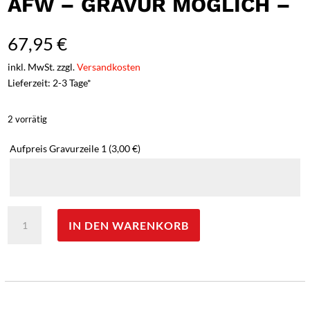
AFW – GRAVUR MÖGLICH –
67,95
€
inkl. MwSt. zzgl.
Versandkosten
Lieferzeit: 2-3 Tage*
2 vorrätig
Aufpreis Gravurzeile 1
(3,00 €)
Walther
IN DEN WARENKORB
Messer
'Adventure
Folder
Wood'
-
Walnussholz