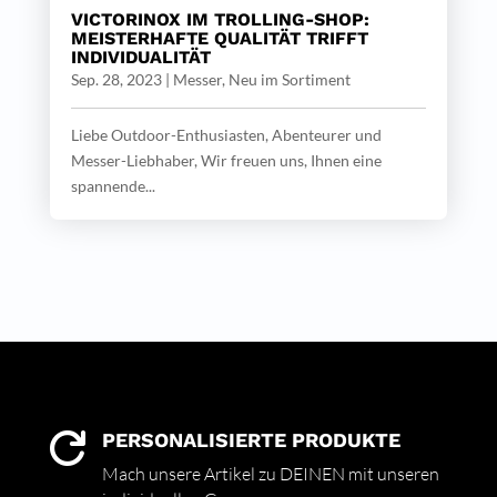
VICTORINOX IM TROLLING-SHOP:
MEISTERHAFTE QUALITÄT TRIFFT
INDIVIDUALITÄT
Sep. 28, 2023
|
Messer
,
Neu im Sortiment
Liebe Outdoor-Enthusiasten, Abenteurer und
Messer-Liebhaber, Wir freuen uns, Ihnen eine
spannende...
PERSONALISIERTE PRODUKTE

Mach unsere Artikel zu DEINEN mit unseren