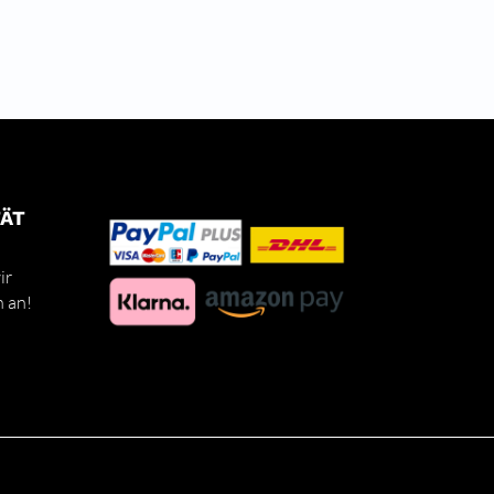
TÄT
ir
h an!