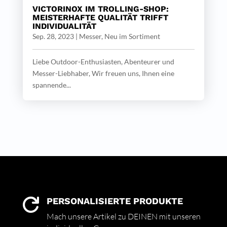
VICTORINOX IM TROLLING-SHOP:
MEISTERHAFTE QUALITÄT TRIFFT
INDIVIDUALITÄT
Sep. 28, 2023
|
Messer
,
Neu im Sortiment
Liebe Outdoor-Enthusiasten, Abenteurer und
Messer-Liebhaber, Wir freuen uns, Ihnen eine
spannende...
PERSONALISIERTE PRODUKTE

Mach unsere Artikel zu DEINEN mit unseren