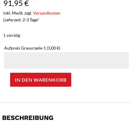
91,95
€
inkl. MwSt. zzgl.
Versandkosten
Lieferzeit: 2-3 Tage*
1 vorrätig
Aufpreis Gravurzeile 1
(3,00 €)
IN DEN WARENKORB
Böker
Plus
Kihon
Assisted
OD
BESCHREIBUNG
Green
-
Gravur