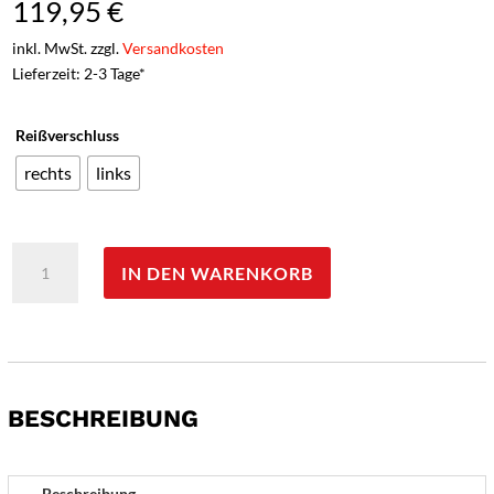
119,95
€
inkl. MwSt. zzgl.
Versandkosten
Lieferzeit: 2-3 Tage*
Reißverschluss
rechts
links
Grüezi-
IN DEN WARENKORB
Bag
Deckenschlafsack
'Cloud',
koppelbar
Menge
BESCHREIBUNG
Beschreibung