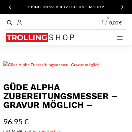
OPINEL MESSER JETZT BEI UNS IM SHOP
0
Warenkorb
0,00
€
GÜDE ALPHA
ZUBEREITUNGSMESSER –
GRAVUR MÖGLICH –
96,95
€
inkl. MwSt. zzgl.
Versandkosten