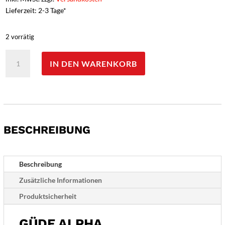
Lieferzeit: 2-3 Tage*
2 vorrätig
Güde
IN DEN WARENKORB
Alpha
Zubereitungsmesser
-
Gravur
möglich
-
BESCHREIBUNG
Menge
Beschreibung
Zusätzliche Informationen
Produktsicherheit
GÜDE ALPHA