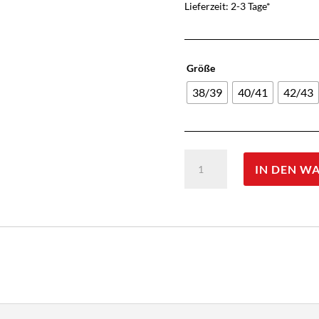
Lieferzeit: 2-3 Tage*
Größe
38/39
40/41
42/43
JD
IN DEN W
Bundeswehr-
Strumpf,
mittelgrau
Menge