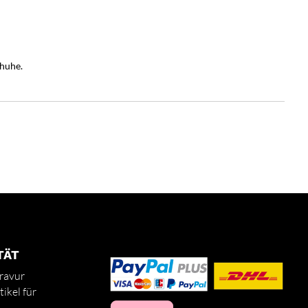
huhe.
TÄT
ravur
ikel für