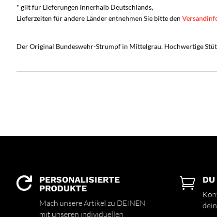
* gilt für Lieferungen innerhalb Deutschlands,
Lieferzeiten für andere Länder entnehmen Sie bitte den
Versandinf
Der Original Bundeswehr-Strumpf in Mittelgrau. Hochwertige Stü
PERSONALISIERTE
DU


PRODUKTE
Kont
Mach unsere Artikel zu DEINEN
dein
mit unseren individuellen