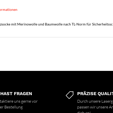
ormationen
tzsocke mit Merinowolle und Baumwolle nach TL-Norm für Sicherheitssc
 HAST FRAGEN
PRÄZISE QUALI

aktiere uns gerne vor
Durch unsere Laserg
er Bestellung
passen wir unsere Art
dich an!